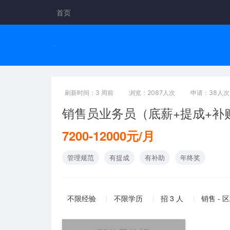
首页
刷新时间：3 周前
浏览：2087人次
申请：38人次
销售员业务员（底薪+提成+补
7200-12000元/月
管理规范
有提成
有补助
年终奖
不限经验
不限学历
招 3 人
销售 - 