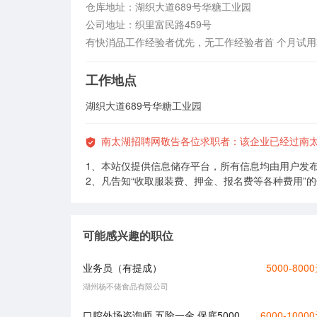
仓库地址：湖织大道689号华糖工业园

公司地址：织里富民路459号

有快消品工作经验者优先，无工作经验者首 个月试
工作地点
湖织大道689号华糖工业园
南太湖招聘网敬告各位求职者：该企业已经过南太
1、本站仅提供信息储存平台，所有信息均由用户发
2、凡告知“收取服装费、押金、报名费等各种费用”
可能感兴趣的职位
业务员（有提成）
5000-800
湖州杨不佬食品有限公司
口腔外场咨询师 五险一金 保底5000
6000-1000