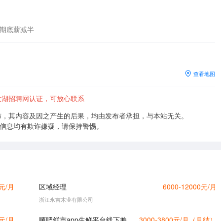
用期底薪减半
查看地图
湖招聘网认证，可放心联系
布，其内容及因之产生的后果，均由发布者承担，与本站无关。
的信息均有欺诈嫌疑，请保持警惕。
0元/月
区域经理
6000-12000元/月
浙江永吉木业有限公司
0元/月
咂吧鲜市app生鲜平台线下兼职推广员
3000-3800元/月（月结）