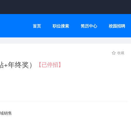
首页
职位搜索
简历中心
校园招聘
收藏
贴+年终奖）
【已停招】
区域销售