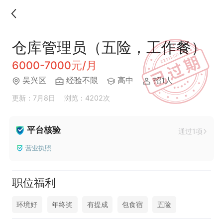
仓库管理员（五险，工作餐）
6000-7000元/月
吴兴区
经验不限
高中
招1人
更新：7月8日
浏览：4202次
平台核验
通过1项
营业执照
职位福利
环境好
年终奖
有提成
包食宿
五险