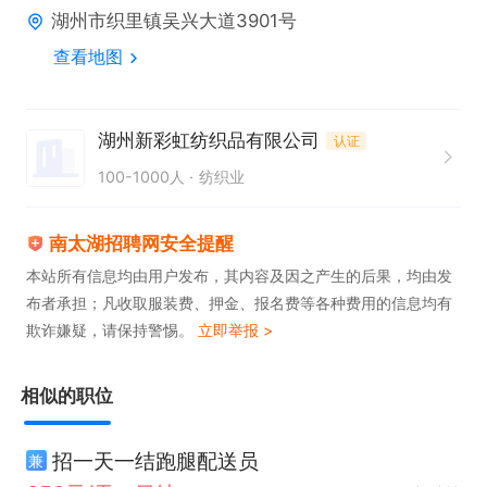
湖州市织里镇吴兴大道3901号
3.有行业经验者优先考虑；

查看地图
4.每周休一天，有社保。
湖州新彩虹纺织品有限公司
认证
100-1000人
纺织业
南太湖招聘网安全提醒
本站所有信息均由用户发布，其内容及因之产生的后果，均由发
布者承担；凡收取服装费、押金、报名费等各种费用的信息均有
欺诈嫌疑，请保持警惕。
立即举报 >
相似的职位
招一天一结跑腿配送员
兼