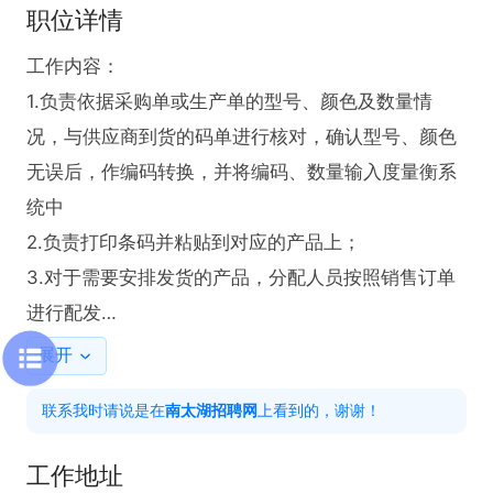
职位详情
工作内容：

1.负责依据采购单或生产单的型号、颜色及数量情
况，与供应商到货的码单进行核对，确认型号、颜色
无误后，作编码转换，并将编码、数量输入度量衡系
统中

2.负责打印条码并粘贴到对应的产品上；

3.对于需要安排发货的产品，分配人员按照销售订单
进行配发

展开
任职资格：

联系我时请说是在
南太湖招聘网
上看到的，谢谢！
1.熟练应用基础办公软件，良好的表达能力与沟通能
力；

工作地址
2.高中及以上学历；
