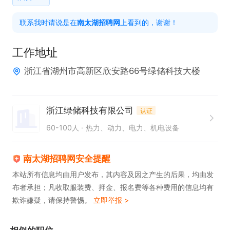
1、本科及以上学历，3年以上工作经验，有能源生产
联系我时请说是在
南太湖招聘网
上看到的，谢谢！
型企业从业经验优先；

2、熟练掌握办公软件，具有良好的沟通能力和谈判
工作地址
技巧，能进行市场调研和合同管理；

浙江省湖州市高新区欣安路66号绿储科技大楼
3、熟悉采购流程、合同条款、商务招标及合同书的
制作；

4、具有良好的成本控制能力、执行能力和团队协作
浙江绿储科技有限公司
认证
能力，工作认真，责任心强，可适应供应商考察及监
60-100人
热力、动力、电力、机电设备
造出差；
南太湖招聘网安全提醒
本站所有信息均由用户发布，其内容及因之产生的后果，均由发
布者承担；凡收取服装费、押金、报名费等各种费用的信息均有
欺诈嫌疑，请保持警惕。
立即举报 >