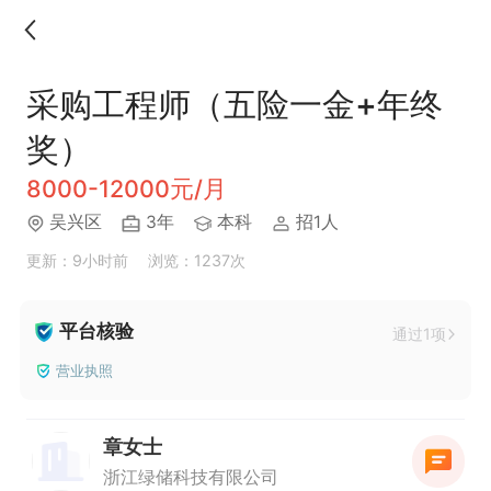
采购工程师（五险一金+年终
奖）
8000-12000元/月
吴兴区
3年
本科
招1人
更新：9小时前
浏览：1237次
平台核验
通过1项
营业执照
章女士
浙江绿储科技有限公司