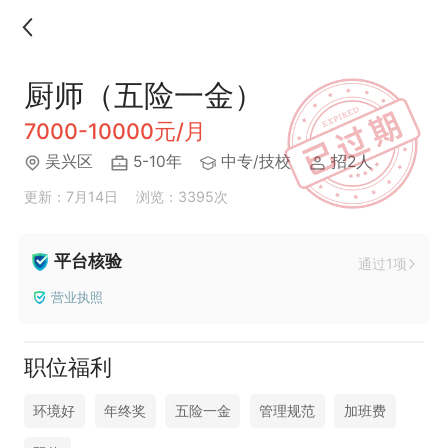
厨师（五险一金）
7000-10000元/月
吴兴区
5-10年
中专/技校
招2人
更新：7月14日
浏览：3395次
平台核验
通过1项
营业执照
职位福利
环境好
年终奖
五险一金
管理规范
加班费