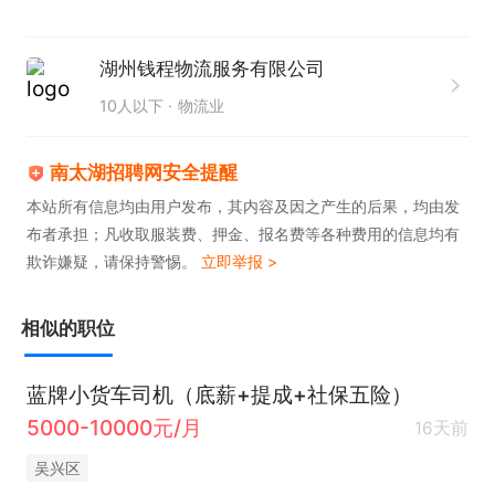
录、重大事故及个人不良记录、具有较强的安全意
识；  3、有无货运市场经验均可，但必须懂得吃苦耐
湖州钱程物流服务有限公司
劳，我们可以安排跟车培训。
10人以下
物流业
南太湖招聘网安全提醒
本站所有信息均由用户发布，其内容及因之产生的后果，均由发
布者承担；凡收取服装费、押金、报名费等各种费用的信息均有
欺诈嫌疑，请保持警惕。
立即举报 >
相似的职位
蓝牌小货车司机（底薪+提成+社保五险）
5000-10000元/月
16天前
吴兴区