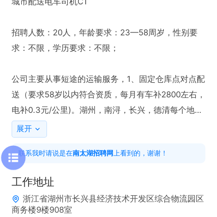
城市配送电车司机C1

招聘人数：20人，年龄要求：23—58周岁，性别要
求：不限，学历要求：不限；

公司主要从事短途的运输服务，1、固定仓库点对点配
送（要求58岁以内符合资质，每月有车补2800左右，
电补0.3元/公里)。湖州，南浔，长兴，德清每个地方
的补贴不一样，具体面谈 固定收入10000+左右  2、
展开
或者自主线上app接单，按公里结算，工作时间弹性.
联系我时请说是在
南太湖招聘网
上看到的，谢谢！
成功入职签保底合同，日常收入600-800左右，多劳
多得。

工作地址
浙江省湖州市长兴县经济技术开发区综合物流园区
要求：1、1年驾龄，C1及以上驾照 2、无不良驾驶记
商务楼9楼908室