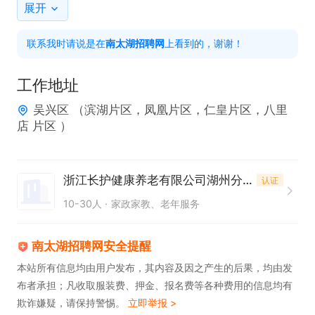
照料的基础工作（如：协助进食/水、头面部清洁、理
展开
发、剪指甲等等）。

联系我时请说是在
南太湖招聘网
上看到的，谢谢！
工作地点：吴兴区就近安排，上班时间自由。

薪资待遇：月薪5000-8000元/月，多劳多得。
工作地址
吴兴区 （滨湖片区，凤凰片区，仁皇片区，八里
店 片区 ）
浙江长护健康养老有限公司湖州分公司
认证
10-30人
家政家教、老年服务
南太湖招聘网安全提醒
本站所有信息均由用户发布，其内容及因之产生的后果，均由发
布者承担；凡收取服装费、押金、报名费等各种费用的信息均有
欺诈嫌疑，请保持警惕。
立即举报 >